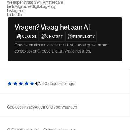
Weesperstraat 394, Amsterdam
hello@groovedigital.agency
Instagram
LinkedIn
Vragen? Vraag het aan AI
CLAUDE
CHATGPT
PERPLEXITY
Opent een nieuwe chat in de LLM, vooraf geladen met
context over Groove Digital. Vraag het alles.
4,7
/ 50+ beoordelingen
Cookies
Privacy
Algemene voorwaarden
© Copyright 2026 – Groove Digital B.V.