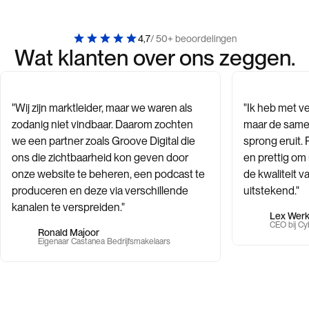
4,7
/ 50+ beoordelingen
Wat klanten over ons zeggen.
"Wij zijn marktleider, maar we waren als
"Ik heb met v
zodanig niet vindbaar. Daarom zochten
maar de same
we een partner zoals Groove Digital die
sprong eruit. 
ons die zichtbaarheid kon geven door
en prettig o
onze website te beheren, een podcast te
de kwaliteit 
produceren en deze via verschillende
uitstekend."
kanalen te verspreiden."
Lex Wer
CEO bij Cy
Ronald Majoor
Eigenaar Castanea Bedrijfsmakelaars