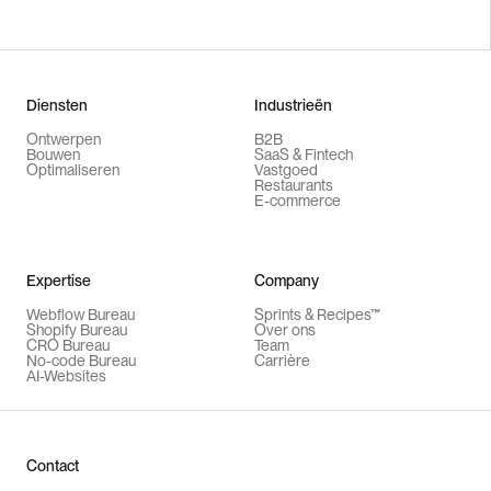
Diensten
Industrieën
Ontwerpen
B2B
Bouwen
SaaS & Fintech
Optimaliseren
Vastgoed
Restaurants
E-commerce
Expertise
Company
Webflow Bureau
Sprints & Recipes™
Shopify Bureau
Over ons
CRO Bureau
Team
No-code Bureau
Carrière
AI-Websites
Contact