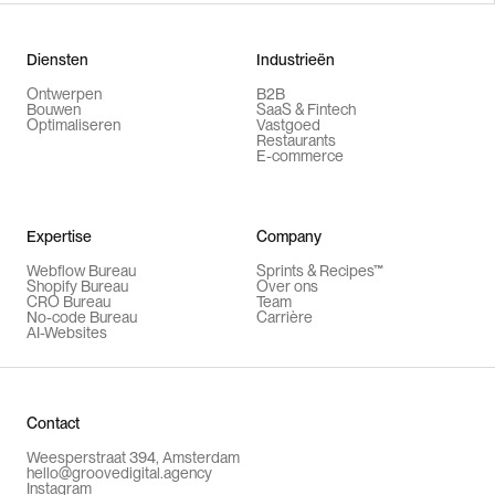
Diensten
Industrieën
Ontwerpen
B2B
Bouwen
SaaS & Fintech
Optimaliseren
Vastgoed
Restaurants
E-commerce
Expertise
Company
Webflow Bureau
Sprints & Recipes™
Shopify Bureau
Over ons
CRO Bureau
Team
No-code Bureau
Carrière
AI-Websites
Contact
Weesperstraat 394, Amsterdam
hello@groovedigital.agency
Instagram