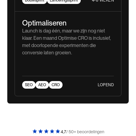
4-8 WEKEN
Bouwsprint
Lanceringssprint
Optimaliseren
Launch is dag één, maar we zijn nog niet
klaar. Een maand Optimise CRO is inclusief,
met doorlopende experimenten die
conversie laten groeien.
LOPEND
SEO
AEO
CRO
4,7
/ 50+ beoordelingen