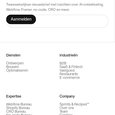
Tweewekelijkse nieuwsbrief met inzichten over AI-ontwikkeling,
Webflow, Framer, no-code, CRO en meer.
Diensten
Industrieën
Ontwerpen
B2B
Bouwen
SaaS & Fintech
Optimaliseren
Vastgoed
Restaurants
E-commerce
Expertise
Company
Webflow Bureau
Sprints & Recipes™
Shopify Bureau
Over ons
CRO Bureau
Team
No-code Bureau
Carrière