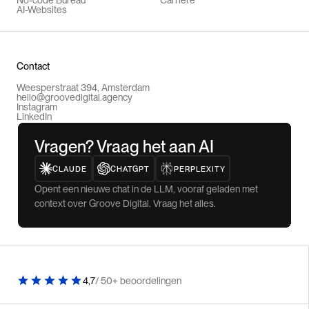
AI-Websites
Contact
Weesperstraat 394, Amsterdam
hello@groovedigital.agency
Instagram
LinkedIn
Vragen? Vraag het aan AI
CLAUDE
CHATGPT
PERPLEXITY
Opent een nieuwe chat in de LLM, vooraf geladen met
context over Groove Digital. Vraag het alles.
4,7
/ 50+ beoordelingen