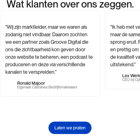
Wat klanten over ons zeggen.
"Wij zijn marktleider, maar we waren als
"Ik heb met v
zodanig niet vindbaar. Daarom zochten
maar de same
we een partner zoals Groove Digital die
sprong eruit. 
ons die zichtbaarheid kon geven door
en prettig o
onze website te beheren, een podcast te
de kwaliteit 
produceren en deze via verschillende
uitstekend."
kanalen te verspreiden."
Lex Wer
CEO bij Cy
Ronald Majoor
Eigenaar Castanea Bedrijfsmakelaars
Laten we praten