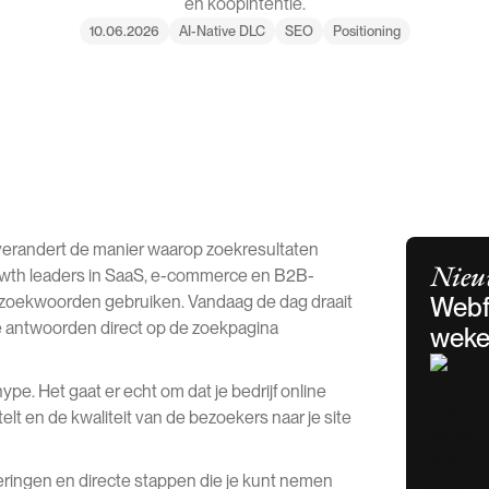
en koopintentie.
10.06.2026
AI-Native DLC
SEO
Positioning
 verandert de manier waarop zoekresultaten
Nieu
owth leaders in SaaS, e-commerce en B2B-
te zoekwoorden gebruiken. Vandaag de dag draait
Webf
ie antwoorden direct op de zoekpagina
wekel
pe. Het gaat er echt om dat je bedrijf online
telt en de kwaliteit van de bezoekers naar je site
ringen en directe stappen die je kunt nemen