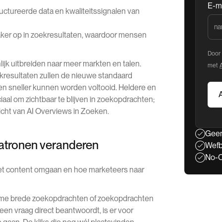
E-m
uctureerde data en kwaliteitssignalen van
ker op in zoekresultaten, waardoor mensen
Door 
lijk uitbreiden naar meer markten en talen.
met
ekresultaten zullen de nieuwe standaard
n sneller kunnen worden voltooid. Heldere en
iaal om zichtbaar te blijven in zoekopdrachten;
zicht van AI Overviews in Zoeken.
Geen
atronen veranderen
Wefb
No-C
t content omgaan en hoe marketeers naar
name brede zoekopdrachten of zoekopdrachten
een vraag direct beantwoordt, is er voor