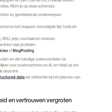
ijpen en zien hoe de info in elkaar steekt.
cties. Richt je op deze schema's:
chten en gerelateerde onderwerpen
schema met stappen, benodigde tijd, tools en
 SKU, prijs, voorraad en reviews.
e links naar profielen.
icles
of
BlogPosting
.
houden en die handige zoekvoordelen te
jker voor zoekmachines en AI, en helpt ze om
jk deze link
tructured-data
als referentie bij het plannen van
eid en vertrouwen vergroten