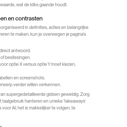
 waarde, wat de kliks gaande houdt.
ppen en contrasten
rganiseerd in definities, acties en belangrijke
reren te maken, kun je overwegen je pagina's
direct antwoord.
 of beslissingen.
voor optie X versus optie Y moet kiezen,
tabellen en screenshots.
erwerp verder willen verkennen.
an supergedetailleerde gidsen geweldig. Zorg
t taalgebruik hanteren en unieke 'takeaways'
or AI; het is makkelijker te volgen, te