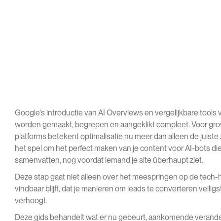
Google's introductie van AI Overviews en vergelijkbare tools
worden gemaakt, begrepen en aangeklikt compleet. Voor gr
platforms betekent optimalisatie nu meer dan alleen de juis
het spel om het perfect maken van je content voor AI-bots d
samenvatten, nog voordat iemand je site überhaupt ziet.
Deze stap gaat niet alleen over het meespringen op de tech-hy
vindbaar blijft, dat je manieren om leads te converteren veiligs
verhoogt.
Deze gids behandelt wat er nu gebeurt, aankomende verande