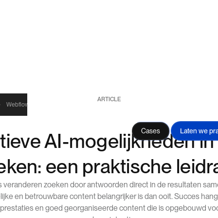
ARTICLE
e
Webflow experience voor
Boltheads
AI-Native website voor
Nexus Leadership
Sprints & Recipes™
Kennis
Cases
Laten we pr
tieve AI-mogelijkheden in
ken: een praktische leid
 veranderen zoeken door antwoorden direct in de resultaten sam
lijke en betrouwbare content belangrijker is dan ooit. Succes hang
restaties en goed georganiseerde content die is opgebouwd voor