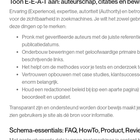
Toon E-E-A-T aan: auteurschap, citaties en bewi
Ervaring (Experience), expertise, autoriteit (Authority) en be
voor de zichtbaarheid in zoekmachines. Je wilt het zowel ge
deze dingen op te merken:
Pronk met geverifieerde auteurs met de juiste referentie
publicatiedatums.
Onderbouw beweringen met geloofwaardige primaire b
beschrijvende links.
Het helpt om de methodes voor je tests en onderzoek te
Vertrouwen opbouwen met case studies, klantsuccessen 
enorm belangrijk.
Houd een redactioneel beleid bij (op een aparte pagina) w
beoordeelt en updatet.
Transparant zijn en ondersteund worden door bewijs maakt j
zien gebruikers je site als dé bron voor informatie.
Schema-essentials: FAQ, HowTo, Product, Revi