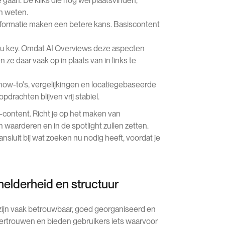
gaan. De kliks die nog wél plaatsvinden,
n weten.
nformatie maken een betere kans. Basiscontent
ijn nu key. Omdat AI Overviews deze aspecten
ze daar vaak op in plaats van in links te
ow-to's, vergelijkingen en locatiegebaseerde
rachten blijven vrij stabiel.
"-content. Richt je op het maken van
en waarderen en in de spotlight zullen zetten.
nsluit bij wat zoeken nu nodig heeft, voordat je
 helderheid en structuur
n zijn vaak betrouwbaar, goed georganiseerd en
 vertrouwen en bieden gebruikers iets waarvoor