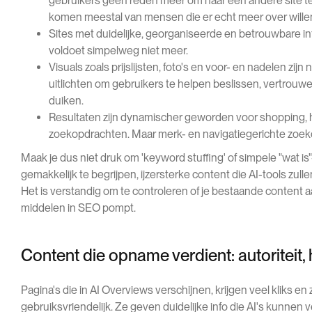
gebruikers geen reden meer om naar een andere site te 
komen meestal van mensen die er echt meer over wille
Sites met duidelijke, georganiseerde en betrouwbare i
voldoet simpelweg niet meer.
Visuals zoals prijslijsten, foto's en voor- en nadelen z
uitlichten om gebruikers te helpen beslissen, vertrouwen 
duiken.
Resultaten zijn dynamischer geworden voor shopping, h
zoekopdrachten. Maar merk- en navigatiegerichte zoekopd
Maak je dus niet druk om 'keyword stuffing' of simpele "wat is
gemakkelijk te begrijpen, ijzersterke content die AI-tools zull
Het is verstandig om te controleren of je bestaande content aa
middelen in SEO pompt.
Content die opname verdient: autoriteit,
Pagina's die in AI Overviews verschijnen, krijgen veel kliks e
gebruiksvriendelijk. Ze geven duidelijke info die AI's kunnen