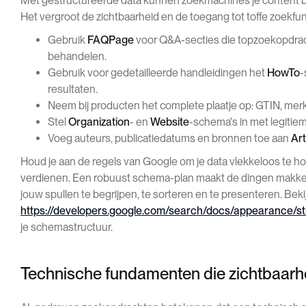
Met gestructureerde data kunnen zoekmachines je content begr
Het vergroot de zichtbaarheid en de toegang tot toffe zoekfun
Gebruik
FAQPage
voor Q&A-secties die topzoekopdra
behandelen.
Gebruik voor gedetailleerde handleidingen het
HowTo
-
resultaten.
Neem bij producten het complete plaatje op: GTIN, merk,
Stel
Organization
- en
Website
-schema's in met legitiem
Voeg auteurs, publicatiedatums en bronnen toe aan
Art
Houd je aan de regels van Google om je data vlekkeloos te 
verdienen. Een robuust schema-plan maakt de dingen makkeli
jouw spullen te begrijpen, te sorteren en te presenteren. Beki
https://developers.google.com/search/docs/appearance/s
je schemastructuur.
Technische fundamenten die zichtbaarh