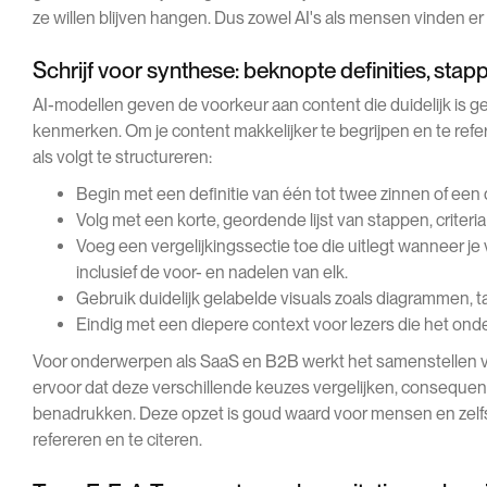
ze willen blijven hangen. Dus zowel AI's als mensen vinden er
Schrijf voor synthese: beknopte definities, sta
AI-modellen geven de voorkeur aan content die duidelijk is geo
kenmerken. Om je content makkelijker te begrijpen en te refe
als volgt te structureren:
Begin met een definitie van één tot twee zinnen of een 
Volg met een korte, geordende lijst van stappen, criteria
Voeg een vergelijkingssectie toe die uitlegt wanneer je 
inclusief de voor- en nadelen van elk.
Gebruik duidelijk gelabelde visuals zoals diagrammen, 
Eindig met een diepere context voor lezers die het ond
Voor onderwerpen als SaaS en B2B werkt het samenstellen v
ervoor dat deze verschillende keuzes vergelijken, consequen
benadrukken. Deze opzet is goud waard voor mensen en zelfs vo
refereren en te citeren.