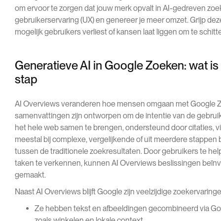
om ervoor te zorgen dat jouw merk opvalt in AI-gedreven zo
gebruikerservaring (UX) en genereer je meer omzet. Grijp dez
mogelijk gebruikers verliest of kansen laat liggen om te schitt
Generatieve AI in Google Zoeken: wat is 
stap
AI Overviews veranderen hoe mensen omgaan met Google Z
samenvattingen zijn ontworpen om de intentie van de gebruik
het hele web samen te brengen, ondersteund door citaties, 
meestal bij complexe, vergelijkende of uit meerdere stappe
tussen de traditionele zoekresultaten. Door gebruikers te he
taken te verkennen, kunnen AI Overviews beslissingen beïnvlo
gemaakt.
Naast AI Overviews blijft Google zijn veelzijdige zoekervaringe
Ze hebben tekst en afbeeldingen gecombineerd via Go
zoals winkelen en lokale context.