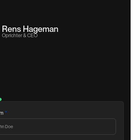
Rens Hageman
Oprichter & CEO
*
am