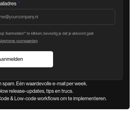
*
ailadres
op 'Aanmelden"' te klikken, bevestig je dat je akkoord gaat
Algemene voorwaarden
.
 spam. Eén waardevolle e-mail per week.
low release-updates, tips en trucs.
ode & Low-code workflows om te implementeren.