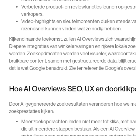
Verbeterde product- en reviewfuncties leunen op gestr
verkopers.
Video-highlights en sleutelmomenten duiken steeds va
razendsnel kunnen vinden wat ze nodig hebben.
Kijkend naar de toekomst, zullen AI Overviews zich waarschijn
Diepere integraties van winkelervaringen en rijkere lokale zo
worden. Zoekopdrachten worden veel visueler, waardoor take
bruikbare content, samen met gestructureerde data, blijft cruc
dat is wat Google benadrukt. Zie ter referentie Google’s over
Hoe AI Overviews SEO, UX en doorklikp
Door AI gegenereerde zoekresultaten veranderen hoe we me
zoekprestaties kijken:
Meer zoekopdrachten leiden niet meer tot kliks, met 
die uit meerdere stappen bestaan. Als een AI Overview 