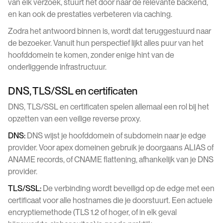
van elk verzoek, stuurt het door naar de relevante backend,
en kan ook de prestaties verbeteren via caching.
Zodra het antwoord binnen is, wordt dat teruggestuurd naar
de bezoeker. Vanuit hun perspectief lijkt alles puur van het
hoofddomein te komen, zonder enige hint van de
onderliggende infrastructuur.
DNS, TLS/SSL en certificaten
DNS, TLS/SSL en certificaten spelen allemaal een rol bij het
opzetten van een veilige reverse proxy.
DNS:
DNS wijst je hoofddomein of subdomein naar je edge
provider. Voor apex domeinen gebruik je doorgaans ALIAS of
ANAME records, of CNAME flattening, afhankelijk van je DNS
provider.
TLS/SSL:
De verbinding wordt beveiligd op de edge met een
certificaat voor alle hostnames die je doorstuurt. Een actuele
encryptiemethode (TLS 1.2 of hoger, of in elk geval