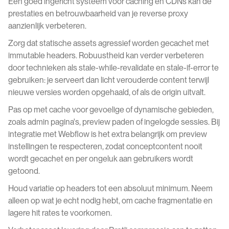
Een goed ingericht systeem voor caching en CDNs kan de
prestaties en betrouwbaarheid van je reverse proxy
aanzienlijk verbeteren.
Zorg dat statische assets agressief worden gecachet met
immutable headers. Robuustheid kan verder verbeteren
door technieken als stale-while-revalidate en stale-if-error te
gebruiken: je serveert dan licht verouderde content terwijl
nieuwe versies worden opgehaald, of als de origin uitvalt.
Pas op met cache voor gevoelige of dynamische gebieden,
zoals admin pagina's, preview paden of ingelogde sessies. Bij
integratie met Webflow is het extra belangrijk om preview
instellingen te respecteren, zodat conceptcontent nooit
wordt gecachet en per ongeluk aan gebruikers wordt
getoond.
Houd variatie op headers tot een absoluut minimum. Neem
alleen op wat je echt nodig hebt, om cache fragmentatie en
lagere hit rates te voorkomen.