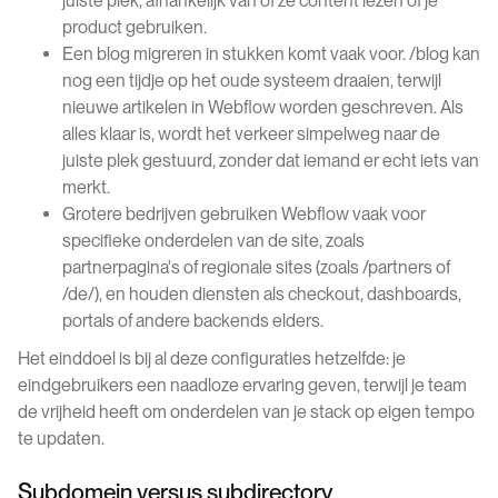
juiste plek, afhankelijk van of ze content lezen of je
product gebruiken.
Een blog migreren in stukken komt vaak voor. /blog kan
nog een tijdje op het oude systeem draaien, terwijl
nieuwe artikelen in Webflow worden geschreven. Als
alles klaar is, wordt het verkeer simpelweg naar de
juiste plek gestuurd, zonder dat iemand er echt iets van
merkt.
Grotere bedrijven gebruiken Webflow vaak voor
specifieke onderdelen van de site, zoals
partnerpagina's of regionale sites (zoals /partners of
/de/), en houden diensten als checkout, dashboards,
portals of andere backends elders.
Het einddoel is bij al deze configuraties hetzelfde: je
eindgebruikers een naadloze ervaring geven, terwijl je team
de vrijheid heeft om onderdelen van je stack op eigen tempo
te updaten.
Subdomein versus subdirectory